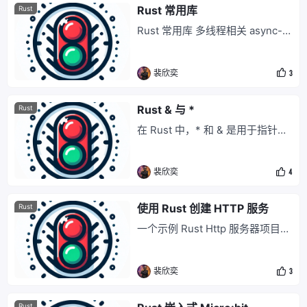
地址 功能 cross将提供交叉汇编
Rust 常用库
Rust
所需的所有成分，而无需触摸您的
Rust 常用库 多线程相关 async-st
系统安装。 cross提供了一个可产
d Crate 地址: https://crates.io/cr
生最便携
ates/async-std async-std 是一
裴欣奕
3
个用于 Rust 编程语言的异步并发
库，类似于 Rust 标准库中的 st
d，但专注于异步操作。它为开发
Rust & 与 *
Rust
者提供了异步编程模型，允许编写
在 Rust 中，* 和 & 是用于指针和
高
引用操作的符号，它们的含义因场
景而异。 &: 借用（引用）操作符*
裴欣奕
4
*** 获取引用: & 用于创建一个引
用，借用一个值而不转移其所有
权。 ** **• &x 表示创建对变量 x
使用 Rust 创建 HTTP 服务
Rust
的不可变引用。 ** **• &mut x 表
一个示例 Rust Http 服务器项目
示创建对变量 x 的可变引用，前提
这是一个示例项目，展示了如何在
Rust 中创建一个简单的 http 服务
裴欣奕
3
器。 项目地址: https://github.co
m/PeixyJ/rust-todos 快速开始 我
们可以创建一个待办事项项目来展
Rust