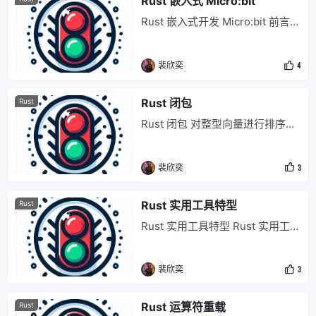
Rust 嵌入式 Micro:bit
示如何在 Rust 中创建一个简单的
Rust 嵌入式开发 Micro:bit 前言
http 服
一直都很想玩嵌入式开发,但是又
不想学 C 这种那么难的语言,所以
裴欣奕
4
基于这次学习 Rust 想玩一下嵌入
式开发.所以记录的内容都是我在
看micro::bit v2 Embedded Disco
Rust 闭包
Rust
very Book这份教材所遇到的问题.
Rust 闭包 对整型向量进行排序很
环境 Micro:bi
容易： integers.sort(); 遗憾的
是，当我们想对一些数据进行排序
裴欣奕
3
时，它们几乎从来都不是整型向
量。例如，对某种记录型数据来
说，内置的 sort 方法一般不适
Rust 实用工具特型
Rust
用： struct City { name: String,
Rust 实用工具特型 Rust 实用工具
populati
特型可分为三大类。 语言扩展特
型 标记特型 公共词汇特型 Drop
裴欣奕
3
当一个值的拥有者消失时，Rust
会丢弃（drop）该值。 struct Ca
r { money: i32, } impl std::ops::A
Rust 运算符重载
Rust