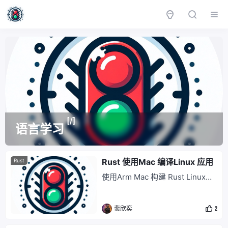
[/]
语言学习
Rust 使用Mac 编译Linux 应用
Rust
使用Arm Mac 构建 Rust Linux等
环境 因为在Mac下缺少一些基础
的依赖,所以在Mac下打包Linux的
裴欣奕
2
程序会失败,所以我们将采用Corss
进行交叉编译来实现. Cross官方