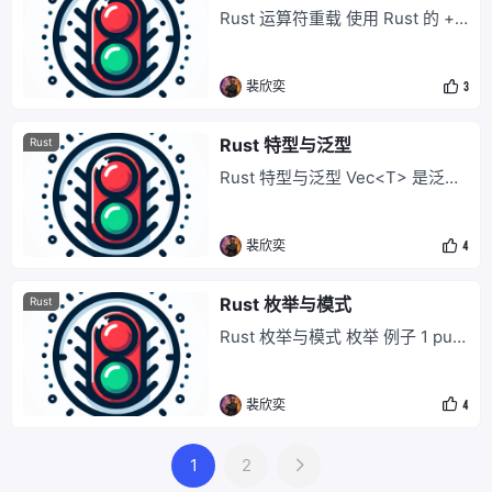
dd for Car {
Rust 运算符重载 使用 Rust 的 +
运算符和 * 运算符，可以像对任何
内置数值类型一样对 Complex 进
裴欣奕
3
行加法运算和乘法运算. z = z * z
+ c; 你可以让自己的类型支持算术
运算符和其他运算符，只要实现一
Rust 特型与泛型
Rust
些内置特型即可。这叫作运算符重
Rust 特型与泛型 Vec<T> 是泛型
载，其效果跟 C++、C#、Python
的：你可以创建任意类型值的向
量，包括在你的程序中定义的连 V
裴欣奕
4
ec 的作者都不曾设想的类型。 许
多类型有 .write() 方法，包括 File
和 TcpStream。你的代码可以通
Rust 枚举与模式
Rust
过引用来获取任意写入器，并向它
Rust 枚举与模式 枚举 例子 1 pub
发送数据。你的代码不必关心写入
enum Car { Benz, Ferrari, } fn ge
器的类型。以后，
t_car(car: Car) -> Engine<String
裴欣奕
4
> { match car { Car::Benz => Eng
ine::new(
1
2