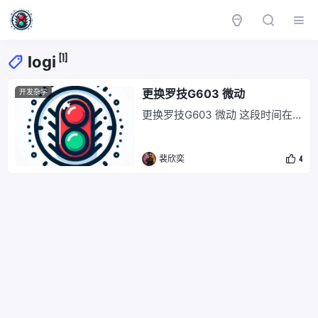
[1]
logi
更换罗技G603 微动
开发杂学
更换罗技G603 微动 这段时间在
玩 钢铁雄心4 的时候发现设置进
攻线的时候总是无法拖拽,一直以
裴欣奕
4
为是游戏的问题,经过测试发现是
鼠标的右键坏了,无法提供精确的
点按,所以打算自己换一个微动. 准
备 螺丝刀 电烙铁 焊丝 吸锡枪 吸
锡带 助焊剂(松香) 开始操作 拆掉
脚垫