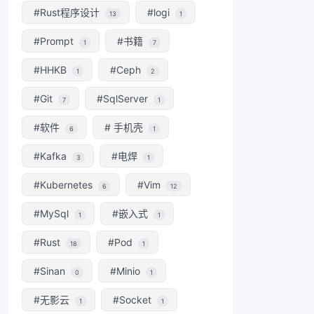
#Rust程序设计
#logi
13
1
#Prompt
#书籍
1
7
#HHKB
#Ceph
1
2
#Git
#SqlServer
7
1
#软件
# 手机壳
6
1
#Kafka
#电焊
3
1
#Kubernetes
#Vim
6
12
#MySql
#嵌入式
1
1
#Rust
#Pod
18
1
#Sinan
#Minio
0
1
#无影云
#Socket
1
1