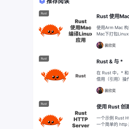
推荐阅读
Rust
Rust 使用Ma
使用Arm Mac 
Mac下打包Lin
s官方地址 功能
裴欣奕
装。 cross提
Rust
Rust & 与 *
在 Rust 中，
借用（引用）操作
其所有权。 ** **
裴欣奕
建对变量 x 的
Rust
使用 Rust 创
一个示例 Rust
一个简单的 http 服务