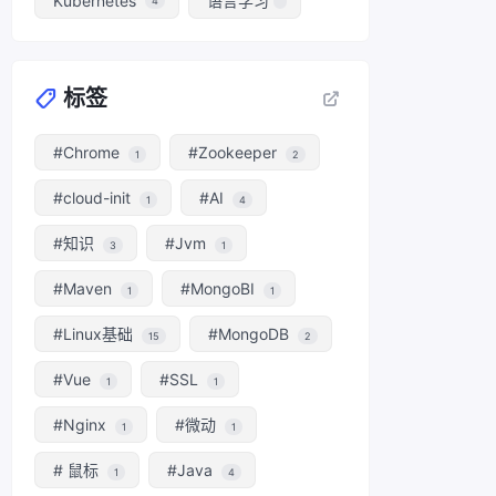
Kubernetes
语言学习
4
标签
#Chrome
#Zookeeper
1
2
#cloud-init
#AI
1
4
#知识
#Jvm
3
1
#Maven
#MongoBI
1
1
#Linux基础
#MongoDB
15
2
#Vue
#SSL
1
1
#Nginx
#微动
1
1
# 鼠标
#Java
1
4