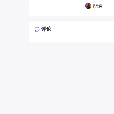
速开始 我们可以
裴欣奕
p 服
评论
首页
博客
瞬间
友链
关于