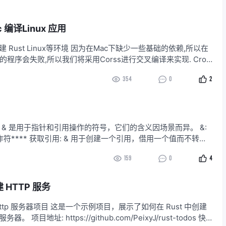
c 编译Linux 应用
构建 Rust Linux等环境 因为在Mac下缺少一些基础的依赖,所以在
ux的程序会失败,所以我们将采用Corss进行交叉编译来实现. Cros
 cross将提供交叉汇编所需的所有成分，而无需触摸您的系统安
354
0
2
供了一个可产生最便携
* 和 & 是用于指针和引用操作的符号，它们的含义因场景而异。 &:
符**** 获取引用: & 用于创建一个引用，借用一个值而不转移
• &x 表示创建对变量 x 的不可变引用。 ** **• &mut x 表示创
159
0
4
可变引用，前提
建 HTTP 服务
 Http 服务器项目 这是一个示例项目，展示了如何在 Rust 中创建
器。 项目地址: https://github.com/PeixyJ/rust-todos 快