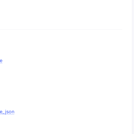
de
de_json