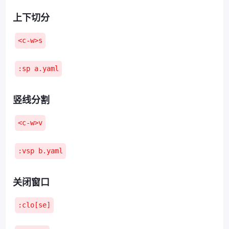
上下切分
<c-w>s
:sp a.yaml
竖线分割
<c-w>v
:vsp b.yaml
关闭窗口
:clo[se]